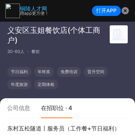
铜陵人才网
打开APP
用app更方便！
义安区玉姐餐饮店(个体工商
户)
30-60人
餐饮
节日福利
年终奖
免费培训
晋升空间
年度旅游
定期体检
公司信息
在招职位 · 4
东村五松隧道丨服务员（工作餐+节日福利）