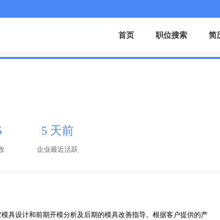
首页
职位搜索
简
5
5 天前
数
企业最近活跃
胶模具设计和前期开模分析及后期的模具改善指导。根据客户提供的产