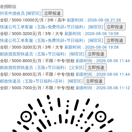
在招职位
抖音件揽收员
[铜官区]
立即投递
全职 / 5000-10000元/月 / 3年 / 高中
刷新时间：2026-08-06 21:26
快递公司工单客服（五险+免费培训+节日福利）
[铜官区]
立即投递
全职 / 3000-3200元/月 / 3年 / 大专
刷新时间：2026-08-06 19:58
快递公司工单客服（五险+免费培训+节日福利）
[铜官区]
立即投递
全职 / 3000-3200元/月 / 3年 / 大专
刷新时间：2026-08-06 19:58
邮政揽投部快递员（五险+节日福利）
[铜官区]
立即投递
全职 / 5000-8000元/月 / 不限 / 中专/技校
刷新时间：2026-08-06 11:44
邮政揽投部快递员（五险+节日福利）
[义安区]
立即投递
全职 / 5000-8000元/月 / 不限 / 中专/技校
刷新时间：2026-08-06 11:44
邮政快递员（五险+节日福利+话补）
[铜官区]
立即投递
全职 / 5000-7000元/月 / 不限 / 中专/技校
刷新时间：2026-08-06 11:12