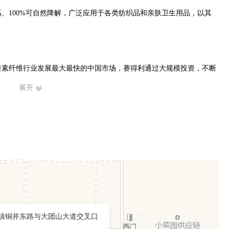
、100%可自然降解，广泛应用于各类纺织品和亲肤卫生用品，以其
拥有五家纤维素纤维工厂、一家纱线工厂，一家莱赛尔纤维工厂以及两
展开
吨，莱赛尔纤维、水刺无纺布新项目正在按计划飞速推进。

及OEKO-TEX® STANDARD 100 认证，并且是全球首家获得 OEK
纤维素纤维厂商。MADE IN GREEN 产品标签是纺织行业高标准认证标
任生产。赛得利所有工厂均通过了 PEFC CoC 产销监管链认证，并
得利同时也是再生纤维素纤维绿色发展联盟的成员。
镇铜井东路与大团山大道交叉口