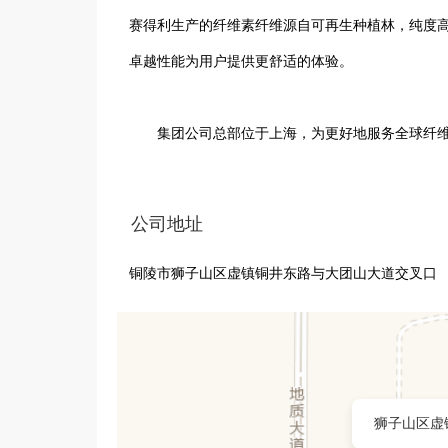
赛得利生产的纤维素纤维源自可再生种植林，纯度高
卓越性能为用户提供更舒适的体验。

       集团公司总部位于上海，为更好地服务全球纤维素纤维行业发展最大最快的中国市场，赛得利通过大规模投资，不断
扩大纤维素纤维的产能，截止目前，赛得利在中国
家水刺无纺布工厂，纤维素纤维的产能达到150万
公司地址
铜陵市狮子山区虚镇铜井东路与大团山大道交叉口
       赛得利一直致力于可持续发展，分别于 2015 年和 2016 年发布了“可持续木浆采购政策”和“可持续发展政策”。赛得利
所有纤维素纤维制造工厂均获得瑞士 OEKO-TEX STeP
O-TEX®颁发的 MADE IN GREEN 产品标签的
签，意味着赛得利纤维素纤维产品安全可靠且来自负责
获得 ISO 9001 和 ISO 14001 认证。 赛
狮子山区虚