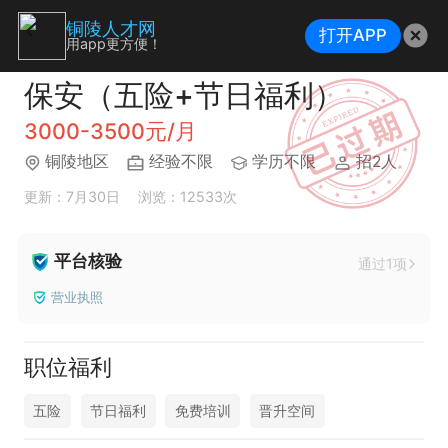
铜陵人才网
打开APP
用app更方便！
保安（五险+节日福利）
3000-3500元/月
铜陵地区
经验不限
学历不限
招2人
更新：7月30日
浏览：12533次
平台核验
通过1项
营业执照
职位福利
五险
节日福利
免费培训
晋升空间