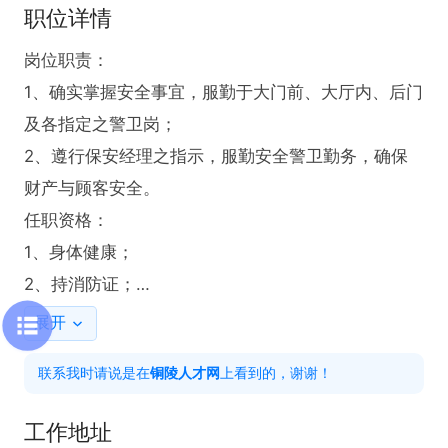
职位详情
岗位职责：

1、确实掌握安全事宜，服勤于大门前、大厅内、后门
及各指定之警卫岗；

2、遵行保安经理之指示，服勤安全警卫勤务，确保
财产与顾客安全。

任职资格：

1、身体健康；

2、持消防证；

3、熟悉安全制度及安全器材使用、意外事件及紧急
展开
事故之预防与安排；

联系我时请说是在
铜陵人才网
上看到的，谢谢！
4、良好的亲和力，退伍军人优先考虑。

工作时间：

工作地址
有意向可以直接电话联系我
