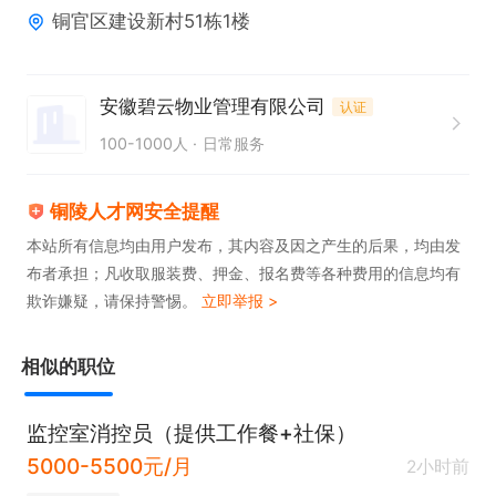
铜官区建设新村51栋1楼
欢迎各位申请职位~电联时请说在铜陵人才网查看的~

有意向请点击→申请职位→电话图标，联系时请说是
安徽碧云物业管理有限公司
认证
在铜陵人才网看到的
100-1000人
日常服务
铜陵人才网安全提醒
本站所有信息均由用户发布，其内容及因之产生的后果，均由发
布者承担；凡收取服装费、押金、报名费等各种费用的信息均有
欺诈嫌疑，请保持警惕。
立即举报 >
相似的职位
监控室消控员（提供工作餐+社保）
5000-5500元/月
2小时前