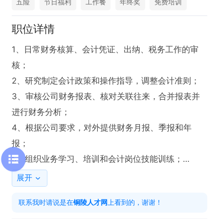
五险
节日福利
工作餐
年终奖
免费培训
职位详情
1、日常财务核算、会计凭证、出纳、税务工作的审
核；

2、研究制定会计政策和操作指导，调整会计准则；

3、审核公司财务报表、核对关联往来，合并报表并
进行财务分析；

4、根据公司要求，对外提供财务月报、季报和年
报；

5、组织业务学习、培训和会计岗位技能训练；

6、依据费用管理规定，合理控制费用支出；

展开
7、定期组织检查会计政策执行情况，严控操作风
联系我时请说是在
铜陵人才网
上看到的，谢谢！
险，解决存在问题；
