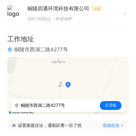
8、协调对外审计，提供所需财会资料。

铜陵四通环境科技有限公司
认证
任职资格：

100-1000人
环境保护
1、本科及以上学历

2、具备会计中级及以上职称；

工作地址
3、丰富的财务操作及管理知识，并能熟练操作财务
铜陵市西湖二路4277号
软件；

4、熟悉国家各项财税政策，财务成本管理制度、会
计制度和财经纪律；

5、生产型企业财务工作经验者，十年以上财务管理
工作经验；
铜陵市西湖二路4277号
去导航
设置家庭住址，通勤距离一目了然
添加住址