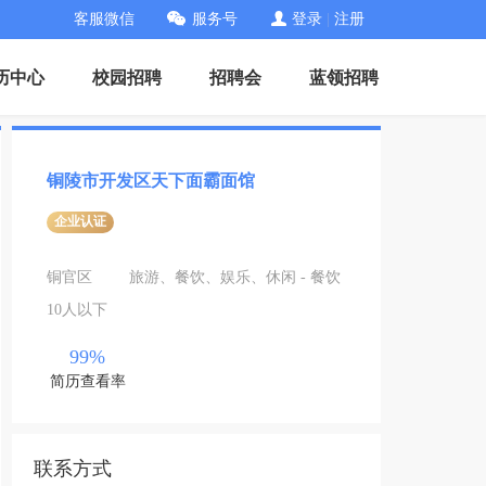
客服微信
服务号
登录
|
注册
历中心
校园招聘
招聘会
蓝领招聘
铜陵市开发区天下面霸面馆
企业认证
铜官区
旅游、餐饮、娱乐、休闲 - 餐饮
10人以下
99%
简历查看率
联系方式