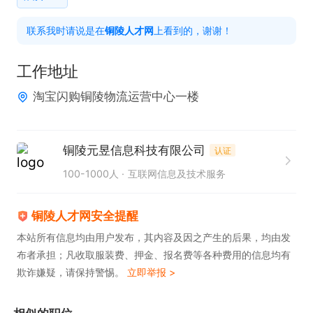
000+月

联系我时请说是在
铜陵人才网
上看到的，谢谢！
8.新人入职有2000元的新人奖！！！

9.可根据就近站点分配（市区/官塘/万达/嘉华/郊区/
工作地址
县区/枞阳/顺安/潜山）

淘宝闪购铜陵物流运营中心一楼
晋升空间:骑手-组长-副站-站长-城市经理-区域经理

铜陵元昱信息科技有限公司
认证
任职要求：  

100-1000人
互联网信息及技术服务
会骑电动车，看导航

无案底

铜陵人才网安全提醒
身体健康

本站所有信息均由用户发布，其内容及因之产生的后果，均由发
布者承担；凡收取服装费、押金、报名费等各种费用的信息均有
人性化管理，期待您的加入~
欺诈嫌疑，请保持警惕。
立即举报 >