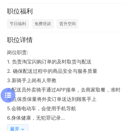
职位福利
节日福利
免费培训
晋升空间
职位详情
岗位职责:  

1. 负责淘宝闪购订单的及时取货与配送  

2. 确保配送过程中的商品安全与服务质量  

3.新骑手上岗有人带教

4.配送员外卖骑手通过APP接单，去商家取餐，准时
准点保质保量将外卖订单送达到顾客手上

5.会骑电动车，会使用手机导航

6.身体健康，无犯罪记录

7.轻松干：6000+月   认真干：7000+月   努力干：9
展开