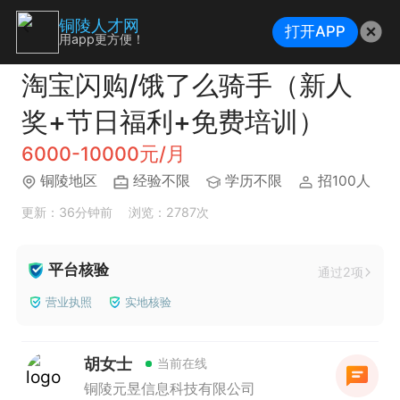
铜陵人才网
打开APP
用app更方便！
淘宝闪购/饿了么骑手（新人
奖+节日福利+免费培训）
6000-10000元/月
铜陵地区
经验不限
学历不限
招100人
更新：36分钟前
浏览：2787次
平台核验
通过2项
营业执照
实地核验
胡女士
当前在线
铜陵元昱信息科技有限公司