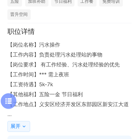
五险
加班补助
节日福利
工作餐
免费培训
晋升空间
职位详情
【岗位名称】污水操作

【工作内容】负责处理污水处理站的事物

【岗位要求】 有工作经验、污水处理经验的优先

【工作时间】*** 需上夜班

【工资待遇】5k-7k

【其他福利】五险一金 节日福利

【工作地点】义安区经济开发区东部园区新安江大道

有意向请点击→申请职位→电话图标，联系时请说是
展开
在铜陵人才网看到的