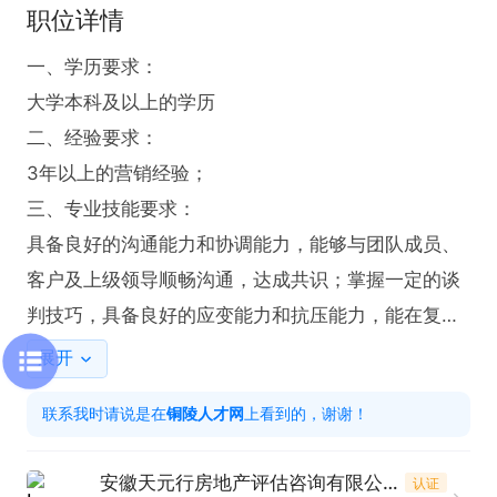
职位详情
一、学历要求：

大学本科及以上的学历

二、经验要求：

3年以上的营销经验；

三、专业技能要求：

具备良好的沟通能力和协调能力，能够与团队成员、
客户及上级领导顺畅沟通，达成共识；掌握一定的谈
判技巧，具备良好的应变能力和抗压能力，能在复杂
环境下完成营销任务；

展开
四、其他要求：形象气质佳优先考虑，要求性格沉
联系我时请说是在
铜陵人才网
上看到的，谢谢！
稳，能应酬，本岗位需要一定的社会资源。

五、待遇面议，可不坐班。

安徽天元行房地产评估咨询有限公司
认证