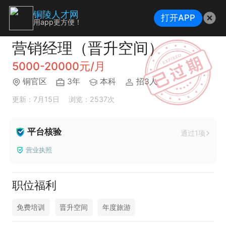
铜陵人才网
打开APP
用app更方便！
营销经理（晋升空间）
5000-20000元/月
铜官区
3年
本科
招3人
更新：7月15日
浏览：2537次
平台核验
通过1项
营业执照
职位福利
免费培训
晋升空间
年度旅游