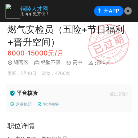
铜陵人才网
打开APP
用app更方便！
燃气安检员（五险+节日福利
+晋升空间）
6000-15000元/月
铜官区
经验不限
高中
招50人
更新：7月10日
浏览：4766次
平台核验
通过2项
营业执照
实地核验
职位详情