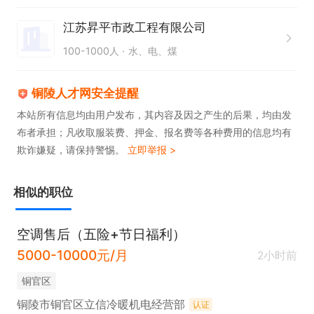
包教包会，缴纳当地社保五险一金、节日福利。

工作地点：铜陵
江苏昇平市政工程有限公司
100-1000人
水、电、煤
铜陵人才网安全提醒
本站所有信息均由用户发布，其内容及因之产生的后果，均由发
布者承担；凡收取服装费、押金、报名费等各种费用的信息均有
欺诈嫌疑，请保持警惕。
立即举报 >
相似的职位
空调售后（五险+节日福利）
5000-10000元/月
2小时前
铜官区
铜陵市铜官区立信冷暖机电经营部
认证