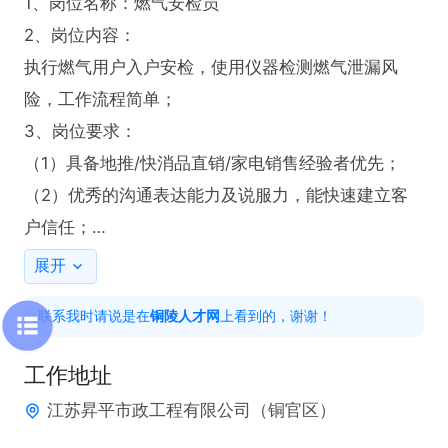
1、岗位名称：燃气安检员

2、岗位内容：

执行燃气用户入户安检，使用仪器检测燃气泄漏风
险，工作流程简单；

3、岗位要求：

（1）具备地推/快消品直销/家电销售经验者优先；

（2）优秀的沟通表达能力及说服力，能快速建立客
户信任；

（3）目标导向，抗压能力强；

展开
（4）身体健康，责任心强，无纹身，无不良嗜好及
联系我时请说是在
铜陵人才网
上看到的，谢谢！
犯罪记录。

薪资结构：

工作地址
综合收入5000+

江苏昇平市政工程有限公司（铜官区）
福利：岗前培训（产品知识+销售技巧）、老带新，