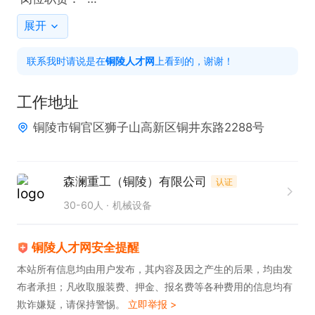
1. 负责高效永磁同步电机、屏蔽电机的设计、开发与
展开
性能优化，包括电磁设计、结构设计及热分析。  

联系我时请说是在
铜陵人才网
上看到的，谢谢！
2. 参与电机仿真与测试（如电磁场仿真、损耗分析、
振动噪声评估等），提出改进方案并推动落地。  

工作地址
3. 主导或协助解决电机生产、装配及应用中的技术问
铜陵市铜官区狮子山高新区铜井东路2288号
题，确保产品可靠性与性能达标。  

4. 跟踪行业前沿技术动态，推动新材料、新工艺在电
机设计中的应用。  

森澜重工（铜陵）有限公司
认证
5. 编写技术文档（如设计方案、测试报告、专利
30-60人
机械设备
等），支持项目申报或客户需求。  

铜陵人才网安全提醒
 任职要求：  

本站所有信息均由用户发布，其内容及因之产生的后果，均由发
布者承担；凡收取服装费、押金、报名费等各种费用的信息均有
1. 学历与专业：电机工程、电气工程、机械电子等相
欺诈嫌疑，请保持警惕。
立即举报 >
关专业。  
