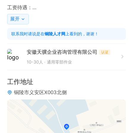
工资待遇：

岗位21元/小时，220/天.

展开
满7天可以提供预支，吃住全包。名额不多，招满截
联系我时请说是在
铜陵人才网
上看到的，谢谢！
止！！！福利待遇真实有效，吃住不花一分钱。年底
工作好去处。
安徽天骥企业咨询管理有限公司
认证
10-30人
通用零部件业
工作地址
铜陵市义安区X003北侧