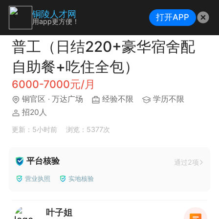
铜陵人才网
打开APP
用app更方便！
普工（日结220+豪华宿舍配
自助餐+吃住全包）
6000-7000元/月
铜官区
· 万达广场
经验不限
学历不限
招20人
更新：5小时前
浏览：5377次
平台核验
通过2项
营业执照
实地核验
叶子姐