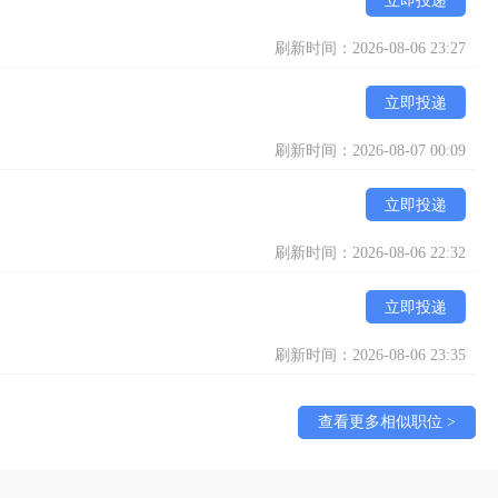
立即投递
刷新时间：2026-08-06 23:27
立即投递
刷新时间：2026-08-07 00:09
立即投递
刷新时间：2026-08-06 22:32
立即投递
刷新时间：2026-08-06 23:35
查看更多相似职位 >