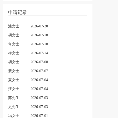
申请记录
漆女士
2026-07-20
胡女士
2026-07-18
何女士
2026-07-18
梅女士
2026-07-14
胡女士
2026-07-08
裴女士
2026-07-07
夏女士
2026-07-04
汪女士
2026-07-04
苏先生
2026-07-03
史先生
2026-07-03
冯女士
2026-07-01