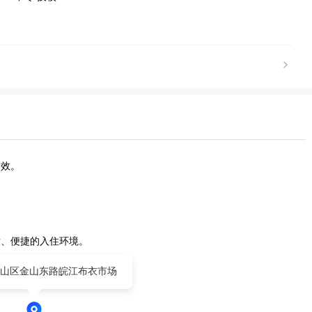
高效。
适、便捷的入住环境。
山区金山东路皖江布衣市场