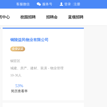
客服微信
服务号
登录
|
注册
历中心
校园招聘
招聘会
蓝领招聘
铜陵益民物业有限公司
企业认证
铜官区
城建、房产、建材、装潢 - 物业管理
10-30人
53%
简历查看率