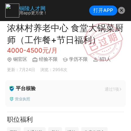
铜陵人才网
打开APP
用app更方便！
浓林村养老中心 食堂大锅菜厨
师（工作餐+节日福利）
4000-4500元/月
铜官区
经验不限
学历不限
招1人
更新：7月24日
浏览：2956次
平台核验
通过1项
营业执照
职位福利