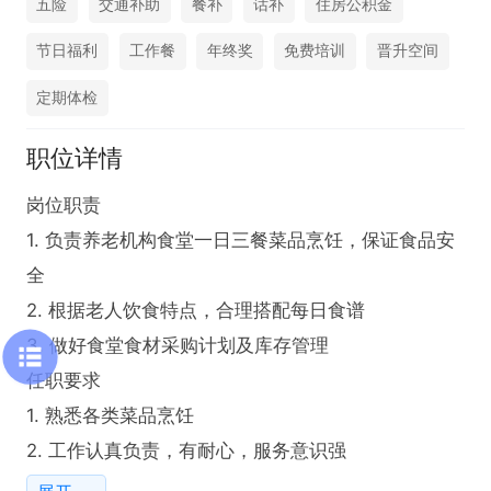
五险
交通补助
餐补
话补
住房公积金
节日福利
工作餐
年终奖
免费培训
晋升空间
定期体检
职位详情
岗位职责

1. 负责养老机构食堂一日三餐菜品烹饪，保证食品安
全

2. 根据老人饮食特点，合理搭配每日食谱

3. 做好食堂食材采购计划及库存管理

任职要求

1. 熟悉各类菜品烹饪

2. 工作认真负责，有耐心，服务意识强