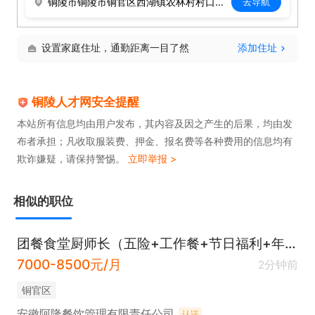
铜陵市铜陵市铜官区西湖镇农林村村口浓林溪院15号楼
去导航
设置家庭住址，通勤距离一目了然
添加住址
铜陵人才网安全提醒
本站所有信息均由用户发布，其内容及因之产生的后果，均由发
布者承担；凡收取服装费、押金、报名费等各种费用的信息均有
欺诈嫌疑，请保持警惕。
立即举报 >
相似的职位
团餐食堂厨师长（五险+工作餐+节日福利+年终奖）
7000-8500元/月
2分钟前
铜官区
安徽阿隆餐饮管理有限责任公司
认证