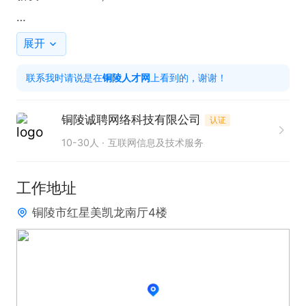
【其他福利】

展开
1. 休假：法定假日放假制度+工作满1年可申请带薪年
联系我时请说是在
铜陵人才网
上看到的，谢谢！
假

2. 五险：公司所有正式员工均缴纳五险；

铜陵诚聘网络科技有限公司
认证
3. 团建：公司不定期团建，优秀员工会有额外激励。

10-30人
互联网信息及技术服务
4. 培训：公司提供大量免费培训和学习的机会。

工作地址
【工作时间】

铜陵市红星美凯龙南厅4楼
08:30--12:00

13:30--18:00

 法定节假日休

【工作地址】红星美凯龙4楼

该岗位属于销售岗位，不是文员岗位，请看清要求后