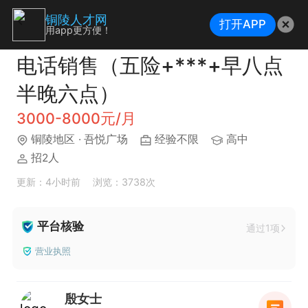
铜陵人才网
打开APP
用app更方便！
电话销售（五险+***+早八点
半晚六点）
3000-8000元/月
铜陵地区
· 吾悦广场
经验不限
高中
招2人
更新：4小时前
浏览：3738次
平台核验
通过1项
营业执照
殷女士