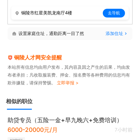
再投递~

铜陵市红星美凯龙南厅4楼
去导航
欢迎各位申请职位~电联时请说在铜陵人才网查看的~
设置家庭住址，通勤距离一目了然
添加住址
铜陵人才网安全提醒
本站所有信息均由用户发布，其内容及因之产生的后果，均由发
布者承担；凡收取服装费、押金、报名费等各种费用的信息均有
欺诈嫌疑，请保持警惕。
立即举报 >
相似的职位
助贷专员（五险一金+早九晚六+免费培训）
6000-20000元/月
7小时前