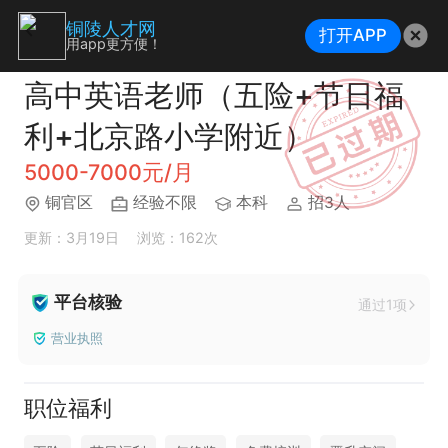
铜陵人才网
打开APP
用app更方便！
高中英语老师（五险+节日福
利+北京路小学附近）
5000-7000元/月
铜官区
经验不限
本科
招3人
更新：3月19日
浏览：162次
平台核验
通过1项
营业执照
职位福利