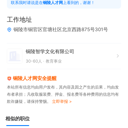
联系我时请说是在
铜陵人才网
上看到的，谢谢！
1.本科及以上学历，统招全日制本科相关专业毕业；
（能力优秀可放宽）

工作地址
2.有相关工作经验者优先；

铜陵市铜官区官塘社区北京西路875号301号
3.语言表达能力强，思维灵活，富有亲和力；

4.有良好的团队合作精神，能在学科组中互促互进，
富有耐心、爱心、敬岗敬业、负责、专注。

铜陵智学文化有限公司
30-60人
教育事业
上班时间：周二至周日 14：00-22：00（17：00-1
9：00休息） 周一休息
铜陵人才网安全提醒
本站所有信息均由用户发布，其内容及因之产生的后果，均由发
布者承担；凡收取服装费、押金、报名费等各种费用的信息均有
欺诈嫌疑，请保持警惕。
立即举报 >
相似的职位