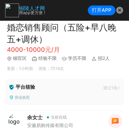
铜陵人才网
打开APP
用app更方便！
婚恋销售顾问（五险+早八晚
五+调休）
4000-10000元/月
铜官区
经验不限
学历不限
招2人
更新：1小时前
浏览：7514次
平台核验
通过1项
营业执照
余女士
当前在线
安徽易购传媒有限公司