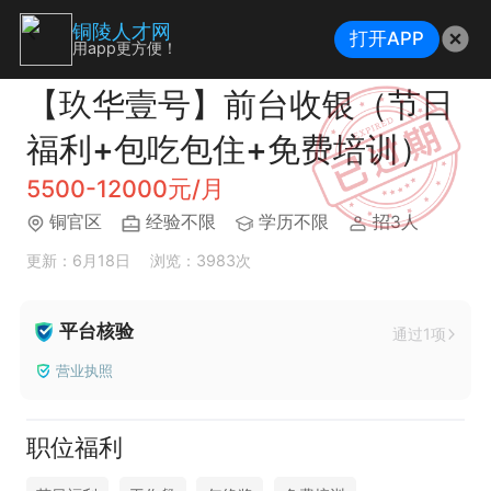
铜陵人才网
打开APP
用app更方便！
【玖华壹号】前台收银（节日
福利+包吃包住+免费培训）
5500-12000元/月
铜官区
经验不限
学历不限
招3人
更新：6月18日
浏览：3983次
平台核验
通过1项
营业执照
职位福利