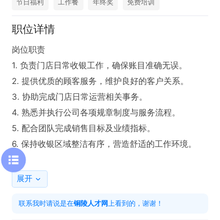
节日福利
工作餐
年终奖
免费培训
职位详情
岗位职责  

1. 负责门店日常收银工作，确保账目准确无误。  

2. 提供优质的顾客服务，维护良好的客户关系。  

3. 协助完成门店日常运营相关事务。  

4. 熟悉并执行公司各项规章制度与服务流程。  

5. 配合团队完成销售目标及业绩指标。  

6. 保持收银区域整洁有序，营造舒适的工作环境。  

任职要求  

展开
1. 具备相关工作经验者优先，接受优秀应届毕业生。  

联系我时请说是在
铜陵人才网
上看到的，谢谢！
2. 沟通能力出色，具备良好的服务意识与职业素养。  
