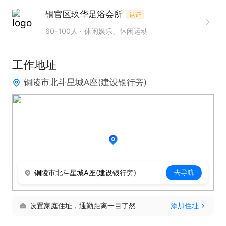
3. 形象气质佳，具有亲和力与责任心。  

铜官区玖华足浴会所
认证
4. 熟练使用收银系统。    

60-100人
休闲娱乐、休闲运动
5. 具备较强的学习能力和抗压能力，适应快节奏工作
环境。  

工作地址
铜陵市北斗星城A座(建设银行旁)
我们提供节日福利、工作餐、年终奖、免费培训，欢
迎有志之士加入！请通过电话联系，提及在铜陵人才
网看到的信息，期待您的加入！
铜陵市北斗星城A座(建设银行旁)
去导航
设置家庭住址，通勤距离一目了然
添加住址