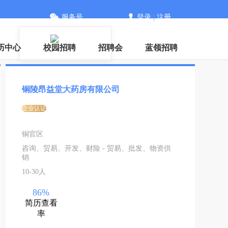
服务号
登录
|
注册
信
历中心
校园招聘
招聘会
蓝领招聘
铜陵昂益堂大药房有限公司
企业认证
铜官区
咨询、贸易、开发、财险 - 贸易、批发、物资供
销
10-30人
86%
简历查看
率