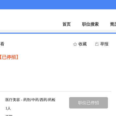
客服微
首页
职位搜索
简
查看
收藏
举报
【已停招】
医疗美容 - 药剂/中药/西药/药检
职位已停招
1人