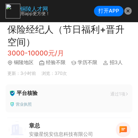
铜陵人才网
打开APP
用app更方便！
保险经纪人（节日福利+晋升
空间）
3000-10000元/月
铜陵地区
经验不限
学历不限
招3人
更新：3小时前
浏览：370次
平台核验
通过1项
营业执照
章总
安徽星悦安信息科技有限公司