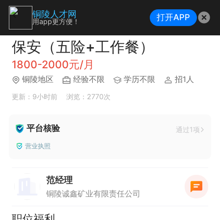
铜陵人才网
打开APP
用app更方便！
保安（五险+工作餐）
1800-2000元/月
铜陵地区
经验不限
学历不限
招1人
更新：9小时前
浏览：2770次
平台核验
通过1项
营业执照
范经理
铜陵诚鑫矿业有限责任公司
职位福利