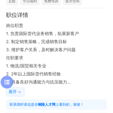
五险
节日福利
免费培训
晋升空间
职位详情
岗位职责

1. 负责国际货代业务销售，拓展新客户

2. 制定销售策略，完成销售目标

3. 维护客户关系，及时解决客户问题

任职要求

1. 物流/国贸相关专业

2. 2年以上国际货代销售经验

3. 具备良好沟通能力与抗压能力

4. 有客户资源者优先

展开
工作时间

联系我时请说是在
铜陵人才网
上看到的，谢谢！
周一至周五9:00-12:00，13:30-18:00