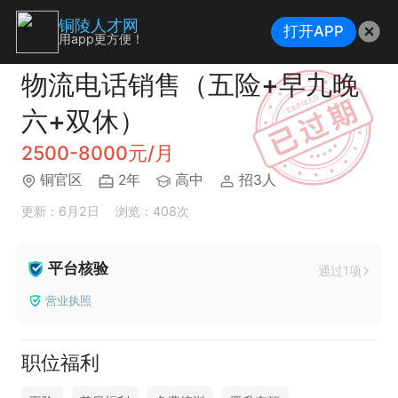
铜陵人才网
打开APP
用app更方便！
物流电话销售（五险+早九晚
六+双休）
2500-8000元/月
铜官区
2年
高中
招3人
更新：6月2日
浏览：408次
平台核验
通过1项
营业执照
职位福利