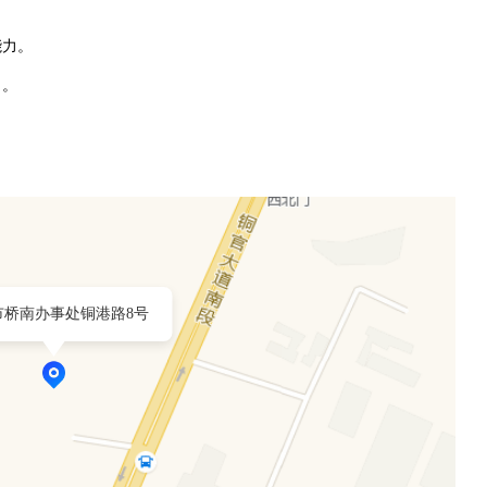
能力。
力。
市桥南办事处铜港路8号