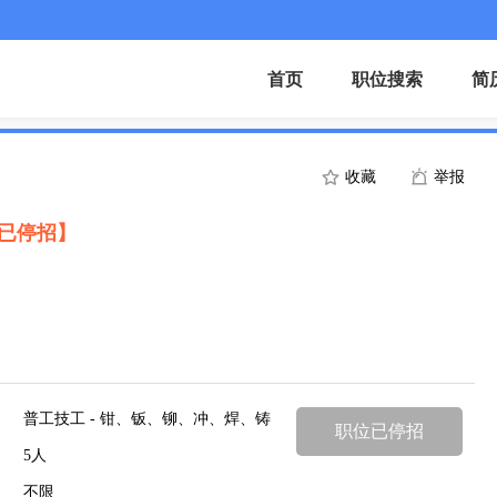
首页
职位搜索
简
收藏
举报
已停招】
普工技工 - 钳、钣、铆、冲、焊、铸
职位已停招
5人
不限