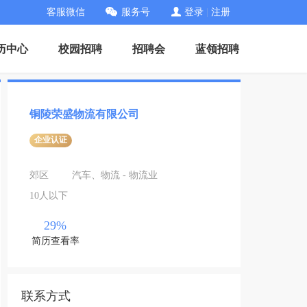
客服微信
服务号
登录
|
注册
历中心
校园招聘
招聘会
蓝领招聘
铜陵荣盛物流有限公司
企业认证
郊区
汽车、物流 - 物流业
10人以下
29%
简历查看率
联系方式