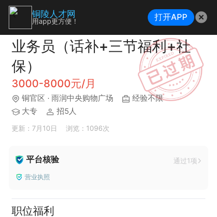
铜陵人才网
打开APP
用app更方便！
业务员（话补+三节福利+社
保）
3000-8000元/月
铜官区
· 雨润中央购物广场
经验不限
大专
招5人
更新：7月10日
浏览：1096次
平台核验
通过1项
营业执照
职位福利