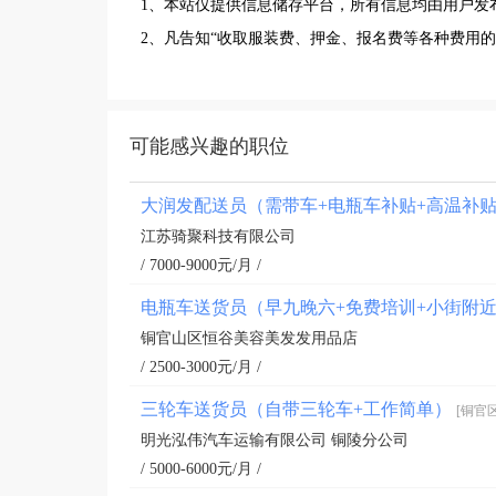
1、本站仅提供信息储存平台，所有信息均由用户发
2、凡告知“收取服装费、押金、报名费等各种费用
可能感兴趣的职位
大润发配送员（需带车+电瓶车补贴+高温补
江苏骑聚科技有限公司
/ 7000-9000元/月 /
电瓶车送货员（早九晚六+免费培训+小街附
铜官山区恒谷美容美发发用品店
/ 2500-3000元/月 /
三轮车送货员（自带三轮车+工作简单）
[铜官区
明光泓伟汽车运输有限公司 铜陵分公司
/ 5000-6000元/月 /