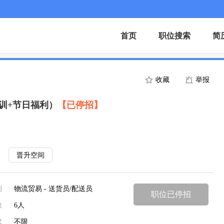
首页
职位搜索
简
收藏
举报
训+节日福利）
【已停招】
晋升空间
别
物流贸易 - 送货员/配送员
职位已停招
数
6人
求
不限