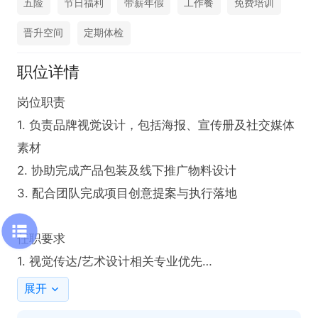
五险
节日福利
带薪年假
工作餐
免费培训
晋升空间
定期体检
职位详情
岗位职责  

1. 负责品牌视觉设计，包括海报、宣传册及社交媒体
素材  

2. 协助完成产品包装及线下推广物料设计  

3. 配合团队完成项目创意提案与执行落地  

任职要求  

1. 视觉传达/艺术设计相关专业优先

2. 熟练使用PS/AI等设计软件，具备良好审美能力  

展开
3. 有电商或广告行业经验者优先