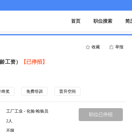
首页
职位搜索
简
收藏
举报
工龄工资）
【已停招】
年终奖
免费培训
晋升空间
工厂工业 - 化验/检验员
职位已停招
2人
不限