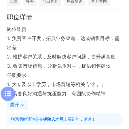
五险
餐补
节日福利
免费培训
晋升空间
职位详情
岗位职责

1. 负责客户开发，拓展业务渠道，达成销售目标，需
出差；

2. 维护客户关系，及时解决客户问题，提升满意度

3. 收集市场信息，分析竞争对手，提供销售建议

任职要求

1. 大专及以上学历，市场营销等相关专业，；

2. 具备良好沟通与抗压能力，有团队协作精神

3. 有销售经验者优先

展开
工作时间：早八晚五
联系我时请说是在
铜陵人才网
上看到的，谢谢！