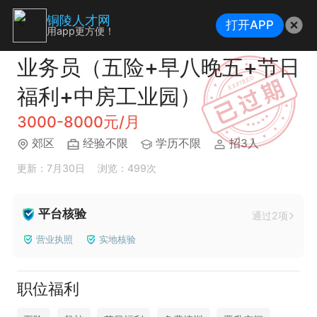
铜陵人才网
打开APP
用app更方便！
业务员（五险+早八晚五+节日
福利+中房工业园）
3000-8000元/月
郊区
经验不限
学历不限
招3人
更新：7月30日
浏览：499次
平台核验
通过2项
营业执照
实地核验
职位福利