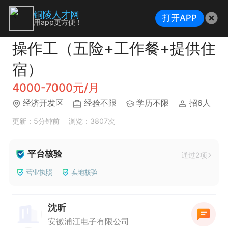
铜陵人才网
打开APP
用app更方便！
操作工（五险+工作餐+提供住
宿）
4000-7000元/月
经济开发区
经验不限
学历不限
招6人
更新：5分钟前
浏览：3807次
平台核验
通过2项
营业执照
实地核验
沈昕
安徽浦江电子有限公司