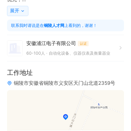
3. 拥有相关工作经验者优先考虑。性别不限；

展开
4.有一年以上丝印、电镀工作经验者优先

联系我时请说是在
铜陵人才网
上看到的，谢谢！
安徽浦江电子有限公司
认证
本岗位为操作工，提供五险、工作餐及住宿。享有加
60-100人
自动化设备、仪器仪表及衡量器业
班补助、节日福利、带薪年假、免费培训与晋升空
间。诚邀有志之士，我们期待您的加入，共同开启职
工作地址
业新征程，在生产领域发光发热，实现自我价值的提
铜陵市安徽省铜陵市义安区天门山北道2359号
升。