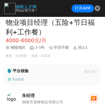
铜陵人才网
打开APP
用app更方便！
物业项目经理（五险+节日福
利+工作餐）
4000-6000元/月
铜陵地区
3-5年
学历不限
招3人
更新：1小时前
浏览：545次
平台核验
通过1项
营业执照
朱经理
铜陵市霞峰物业有限公司