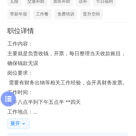
五险
交通补助
加班补助
话补
节日福利
带薪年假
工作餐
免费培训
晋升空间
职位详情
工作内容：

主要就是负责收钱，开票，每日整理当天收款账目，
确保钱款无误

岗位要求：

 需要有财务出纳等相关工作经验，会开具财务发票。

工作时间：

上午八点半到下午五点半 **四天

工作地点：

在比亚迪新能源交付中心 欢迎各位申请职位~电联时
展开
请说在铜陵人才网查看的~
