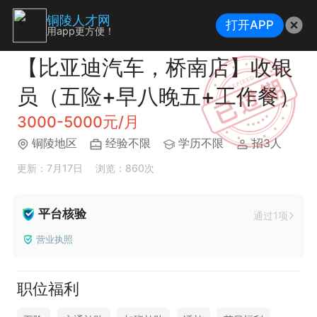
铜陵人才网
打开APP
用app更方便！
【比亚迪汽车，桥南店】收银
员（五险+早八晚五+工作餐）
3000-5000元/月
铜陵地区
经验不限
学历不限
招3人
更新：7月17日
浏览：860次
平台核验
通过1项
营业执照
职位福利