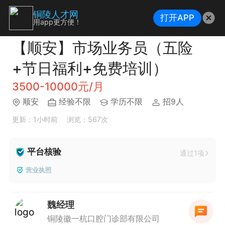
铜陵人才网
打开APP
用app更方便！
【顺安】市场业务员（五险
+节日福利+免费培训）
3500-10000元/月
顺安
经验不限
学历不限
招9人
更新：1小时前
浏览：567次
平台核验
通过1项
营业执照
魏经理
铜陵徽一杭口腔门诊部有限公司