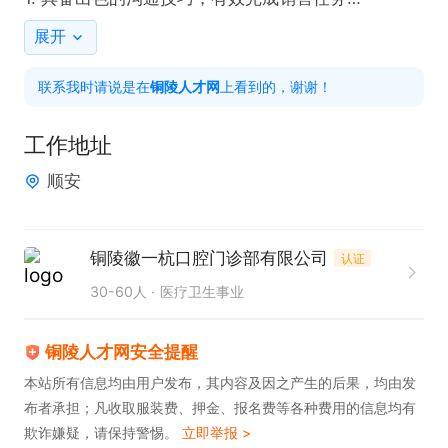
2. 拥有团队合作精神

展开
3. 退伍军人、会驾驶优先考虑

联系我时请说是在
铜陵人才网
上看到的，谢谢！
4.展现出色的客户谈判和地推能力

岗位福利: 

工作地址
1.社保五险

顺安
2.法定节假日正常

3.每月团建活动

4.内部看牙优惠福利

铜陵徽一杭口腔门诊部有限公司
认证
5.各项季节性补贴

30-60人
医疗卫生事业
薪资待遇:

1.底薪2500

铜陵人才网安全提醒
2.饭补300

本站所有信息均由用户发布，其内容及因之产生的后果，均由发
布者承担；凡收取服装费、押金、报名费等各种费用的信息均有
3.岗位绩效500

欺诈嫌疑，请保持警惕。
立即举报 >
4.交通补贴200
