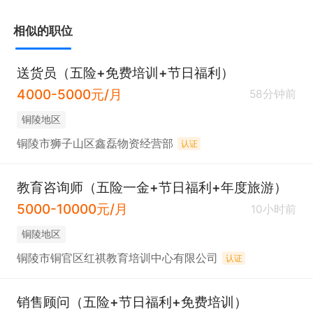
5.高温补贴200

相似的职位
6.工龄费100

7.业绩5%-10%提点

送货员（五险+免费培训+节日福利）
工作时间:

4000-5000元/月
58分钟前
根据季节性针对性排班，总计工时8小时，

铜陵地区
铜陵市狮子山区鑫磊物资经营部
认证
有意向请点击→申请职位→电话图标，联系时请说是
教育咨询师（五险一金+节日福利+年度旅游）
在铜陵人才网看到的
5000-10000元/月
10小时前
铜陵地区
铜陵市铜官区红祺教育培训中心有限公司
认证
销售顾问（五险+节日福利+免费培训）