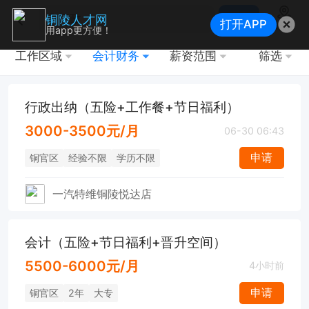
搜索
铜陵人才网
打开APP
地图
用app更方便！
工作区域
会计财务
薪资范围
筛选
行政出纳（五险+工作餐+节日福利）
3000-3500元/月
06-30 06:43
申请
铜官区
经验不限
学历不限
一汽特维铜陵悦达店
会计（五险+节日福利+晋升空间）
5500-6000元/月
4小时前
申请
铜官区
2年
大专