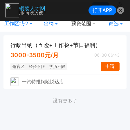
搜索
铜陵人才网
打开APP
地图
用app更方便！
工作区域·2
出纳
薪资范围
筛选
行政出纳（五险+工作餐+节日福利）
3000-3500元/月
06-30 06:43
申请
铜官区
经验不限
学历不限
一汽特维铜陵悦达店
没有更多了