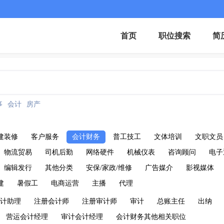
首页
职位搜索
简
事
会计
房产
建装修
客户服务
会计财务
普工技工
文体培训
文职文员
物流贸易
司机后勤
网络硬件
机械仪表
咨询顾问
电子
编辑发行
其他分类
安保/家政/维修
广告媒介
影视媒体
建
暑假工
电商运营
主播
代理
计助理
注册会计师
注册审计师
审计
总账主任
出纳
营运会计经理
审计会计经理
会计财务其他相关职位