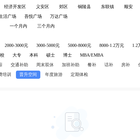
经济开发区
义安区
郊区
铜陵县
东联镇
顺安
生活广场
吾悦广场
万达广场
一个月内
三个月内
2000-3000元
3000-5000元
5000-8000元
8000-1.2万元
1.
技校
大专
本科
硕士
博士
MBA/EMBA
薪
交通补助
周末双休
加班补助
餐补
话补
房补
费培训
晋升空间
年度旅游
定期体检