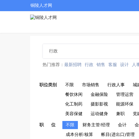
铜陵人才网
热门推荐：
最新招聘
行政
销售
客服
设计
人
职位类别
不限
市场销售
行政人事
城
餐饮休闲
金融保险
管理运营
化工制药
摄影影视
能源环保
美容保健
运动健身
兼职
党
职 位
不限
财务主管/经理
会计
会
成本分析/核算
帐目(进出口)管理