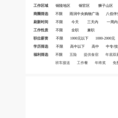
工作区域
铜陵地区
铜官区
狮子山区
商圈筛选
不限
雨润中央购物广场
八佰伴
刷新时间
不限
今天
三天内
一周内
工作性质
不限
全职
兼职
职位薪资
不限
1000元以下
1000-2000元
学历筛选
不限
高中以下
高中
中专/
福利筛选
不限
五险
提供食宿
年底双
班车接送
工作餐
年终奖
免