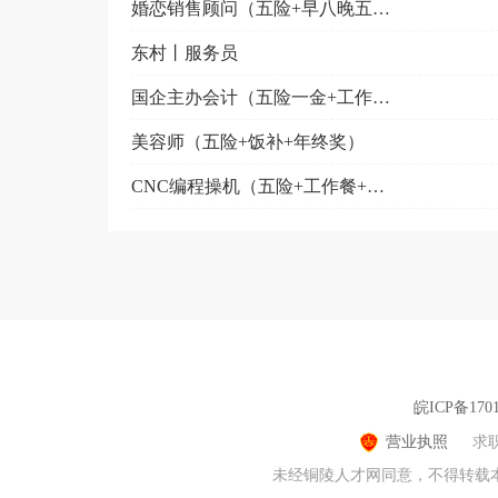
婚恋销售顾问（五险+早八晚五+调休）
东村丨服务员
国企主办会计（五险一金+工作餐+节日福利+周末双休）
美容师（五险+饭补+年终奖）
CNC编程操机（五险+工作餐+节日福利）
皖ICP备1701
营业执照
求
未经铜陵人才网同意，不得转载本网