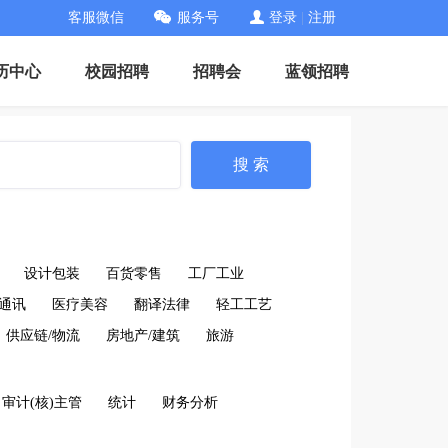
客服微信
服务号
登录
|
注册
历中心
校园招聘
招聘会
蓝领招聘
搜 索
设计包装
百货零售
工厂工业
通讯
医疗美容
翻译法律
轻工工艺
供应链/物流
房地产/建筑
旅游
审计(核)主管
统计
财务分析