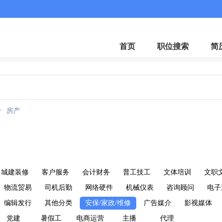
客服微
首页
职位搜索
简
计
房产
城建装修
客户服务
会计财务
普工技工
文体培训
文职
物流贸易
司机后勤
网络硬件
机械仪表
咨询顾问
电子
编辑发行
其他分类
安保/家政/维修
广告媒介
影视媒体
党建
暑假工
电商运营
主播
代理