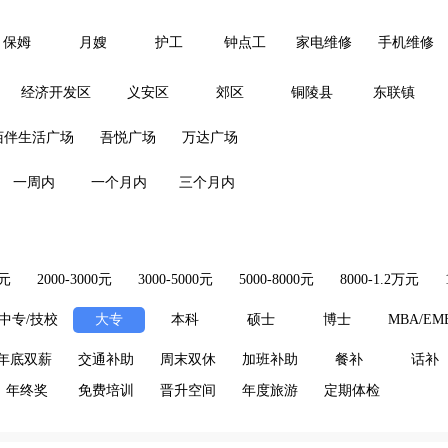
保姆
月嫂
护工
钟点工
家电维修
手机维修
经济开发区
义安区
郊区
铜陵县
东联镇
佰伴生活广场
吾悦广场
万达广场
一周内
一个月内
三个月内
0元
2000-3000元
3000-5000元
5000-8000元
8000-1.2万元
中专/技校
大专
本科
硕士
博士
MBA/EM
年底双薪
交通补助
周末双休
加班补助
餐补
话补
年终奖
免费培训
晋升空间
年度旅游
定期体检