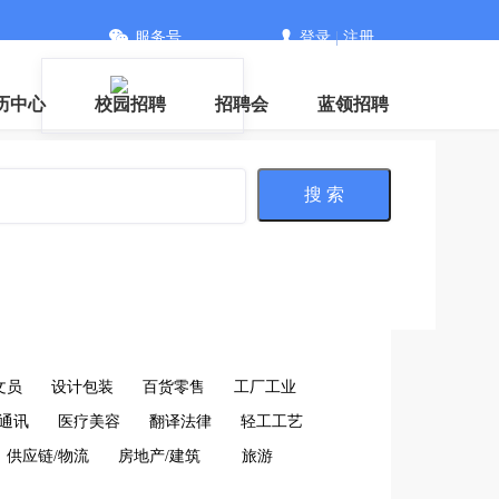
服务号
登录
|
注册
信
历中心
校园招聘
招聘会
蓝领招聘
搜 索
文员
设计包装
百货零售
工厂工业
通讯
医疗美容
翻译法律
轻工工艺
供应链/物流
房地产/建筑
旅游