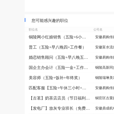
您可能感兴趣的职位
职位名
公司名
铜陵网小红娘销售（五险+6小时工作制）
安徽易购传
普工（五险+早八晚四+工作餐）
安徽富水流
婚恋销售顾问（五险+早八晚五+调休）
安徽易购传
国企主办会计（五险一金+工作餐+节日福利+周末双休）
铜陵高新同
美容师（五险+饭补+年终奖）
铜陵瑞琳美
匹配客服【五险+午休三小时+不外出】
安徽易购传
【古茗】奶茶店店员（节日福利+社保补贴+生日福利）
铜官区古栗
【发电厂】放灰专业班长（免费培训+节日福利）
安徽鼎成机