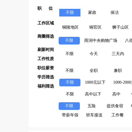
职 位
不限
家政
保洁
工作区域
铜陵地区
铜官区
狮子山区
商圈筛选
不限
雨润中央购物广场
八
刷新时间
不限
今天
三天内
工作性质
职位薪资
不限
全职
兼职
学历筛选
不限
1000元以下
1000-200
福利筛选
不限
高中以下
高中
不限
五险
提供食宿
带薪年假
班车接送
工作餐