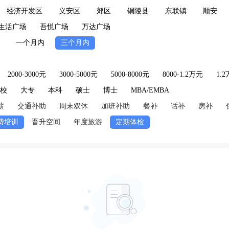
经济开发区
义安区
郊区
铜陵县
东联镇
顺安
生活广场
吾悦广场
万达广场
一个月内
三个月内
2000-3000元
3000-5000元
5000-8000元
8000-1.2万元
1.
技校
大专
本科
硕士
博士
MBA/EMBA
薪
交通补助
周末双休
加班补助
餐补
话补
房补
费培训
晋升空间
年度旅游
定期体检