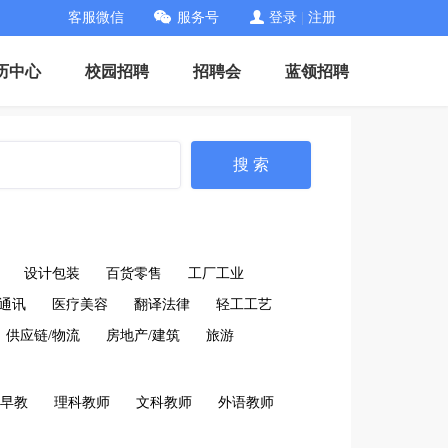
客服微信
服务号
登录
|
注册
历中心
校园招聘
招聘会
蓝领招聘
搜 索
设计包装
百货零售
工厂工业
通讯
医疗美容
翻译法律
轻工工艺
供应链/物流
房地产/建筑
旅游
/早教
理科教师
文科教师
外语教师