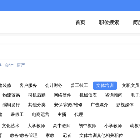
首页
职位搜索
简
事
会计
房产
建装修
客户服务
会计财务
普工技工
文体培训
文职文员
物流贸易
司机后勤
网络硬件
机械仪表
咨询顾问
电子
编辑发行
其他分类
安保/家政/维修
广告媒介
影视媒体
建
暑假工
电商运营
主播
代理
文化艺术
大学教师
高中教师
初中教师
小学教师
幼教
育
教务/教务管理
家教
记者
文体培训其他相关职位