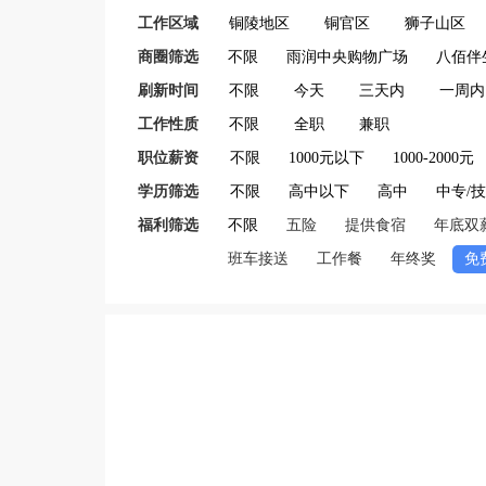
工作区域
铜陵地区
铜官区
狮子山区
商圈筛选
不限
雨润中央购物广场
八佰伴
刷新时间
不限
今天
三天内
一周内
工作性质
不限
全职
兼职
职位薪资
不限
1000元以下
1000-2000元
学历筛选
不限
高中以下
高中
中专/
福利筛选
不限
五险
提供食宿
年底双
班车接送
工作餐
年终奖
免