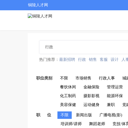
铜陵人才网
热门推荐：
最新招聘
行政
销售
客服
设计
人
职位类别
不限
市场销售
行政人事
城
餐饮休闲
金融保险
管理运营
化工制药
摄影影视
能源环保
美容保健
运动健身
兼职
党
职 位
不限
新闻出版
广播电视(影)
培训师/讲师
舞蹈老师
竞技/体