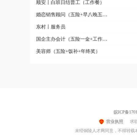
顺安丨白班日结普工（工作餐）
婚恋销售顾问（五险+早八晚五+调休）
东村丨服务员
国企主办会计（五险一金+工作餐+节日福利+周末双休）
美容师（五险+饭补+年终奖）
皖ICP备1701
营业执照
求
未经铜陵人才网同意，不得转载本网