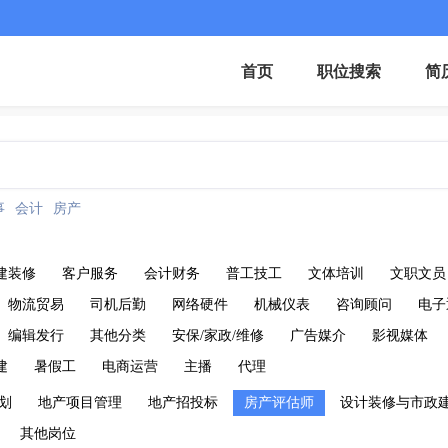
首页
职位搜索
简
事
会计
房产
建装修
客户服务
会计财务
普工技工
文体培训
文职文员
物流贸易
司机后勤
网络硬件
机械仪表
咨询顾问
电子
编辑发行
其他分类
安保/家政/维修
广告媒介
影视媒体
建
暑假工
电商运营
主播
代理
划
地产项目管理
地产招投标
房产评估师
设计装修与市政
其他岗位