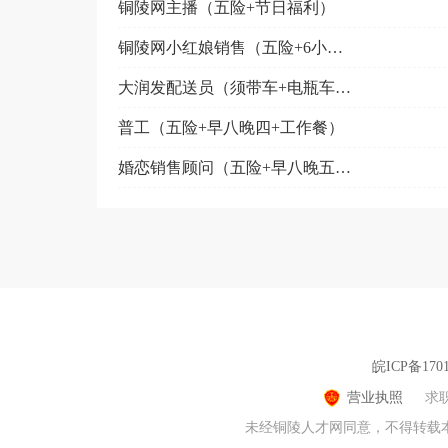
铜陵网主播（五险+节日福利）
铜陵网小红娘销售（五险+6小时工作制）
大润发配送员（须带车+电瓶车补贴）
普工（五险+早八晚四+工作餐）
婚恋销售顾问（五险+早八晚五+调休）
皖ICP备1701
营业执照
求
未经铜陵人才网同意，不得转载本网