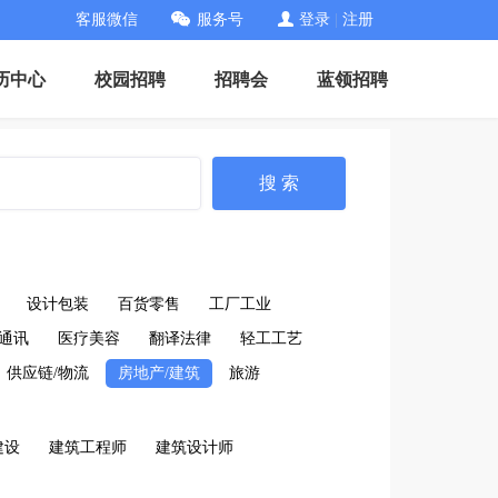
客服微信
服务号
登录
|
注册
历中心
校园招聘
招聘会
蓝领招聘
搜 索
设计包装
百货零售
工厂工业
通讯
医疗美容
翻译法律
轻工工艺
供应链/物流
房地产/建筑
旅游
建设
建筑工程师
建筑设计师