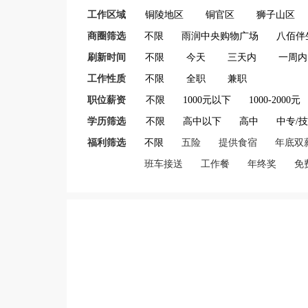
工作区域
铜陵地区
铜官区
狮子山区
商圈筛选
不限
雨润中央购物广场
八佰伴
刷新时间
不限
今天
三天内
一周内
工作性质
不限
全职
兼职
职位薪资
不限
1000元以下
1000-2000元
学历筛选
不限
高中以下
高中
中专/
福利筛选
不限
五险
提供食宿
年底双
班车接送
工作餐
年终奖
免