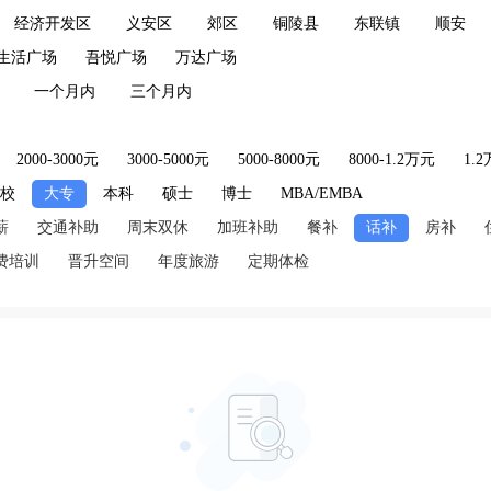
经济开发区
义安区
郊区
铜陵县
东联镇
顺安
生活广场
吾悦广场
万达广场
一个月内
三个月内
2000-3000元
3000-5000元
5000-8000元
8000-1.2万元
1.
技校
大专
本科
硕士
博士
MBA/EMBA
薪
交通补助
周末双休
加班补助
餐补
话补
房补
费培训
晋升空间
年度旅游
定期体检