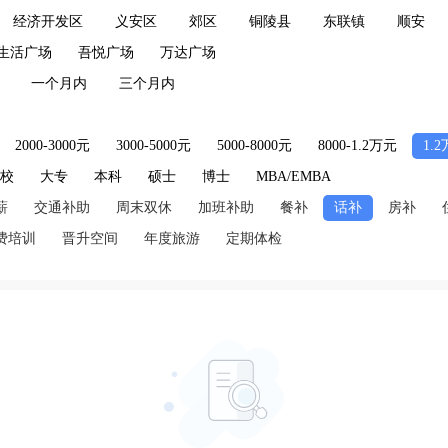
经济开发区
义安区
郊区
铜陵县
东联镇
顺安
生活广场
吾悦广场
万达广场
一个月内
三个月内
2000-3000元
3000-5000元
5000-8000元
8000-1.2万元
1.
技校
大专
本科
硕士
博士
MBA/EMBA
薪
交通补助
周末双休
加班补助
餐补
话补
房补
费培训
晋升空间
年度旅游
定期体检