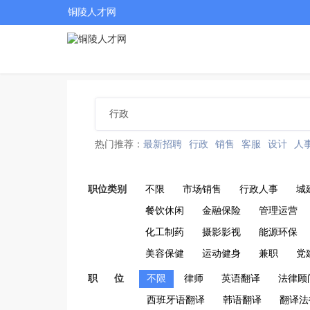
铜陵人才网
热门推荐：
最新招聘
行政
销售
客服
设计
人
职位类别
不限
市场销售
行政人事
城
餐饮休闲
金融保险
管理运营
化工制药
摄影影视
能源环保
美容保健
运动健身
兼职
党
职 位
不限
律师
英语翻译
法律顾
西班牙语翻译
韩语翻译
翻译法