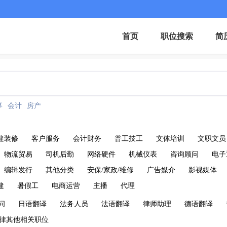
首页
职位搜索
简
事
会计
房产
建装修
客户服务
会计财务
普工技工
文体培训
文职文员
物流贸易
司机后勤
网络硬件
机械仪表
咨询顾问
电子
编辑发行
其他分类
安保/家政/维修
广告媒介
影视媒体
建
暑假工
电商运营
主播
代理
问
日语翻译
法务人员
法语翻译
律师助理
德语翻译
律其他相关职位