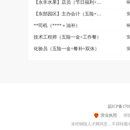
【永丰水果】店员（节日福利+免费培训）
【东部园区】主办会计（五险+早八晚五+工作餐）
**司机（****＋油补）
技术工程师（五险一金+工作餐）
化验员（五险一金+餐补+双休）
皖ICP备1701
营业执照
求
未经铜陵人才网同意，不得转载本网