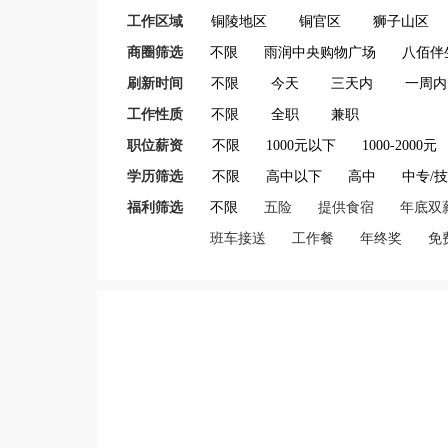
工作区域
铜陵地区
铜官区
狮子山区
商圈筛选
不限
雨润中央购物广场
八佰伴
刷新时间
不限
今天
三天内
一周内
工作性质
不限
全职
兼职
职位薪资
不限
1000元以下
1000-2000元
学历筛选
不限
高中以下
高中
中专/
福利筛选
不限
五险
提供食宿
年底双
班车接送
工作餐
年终奖
免