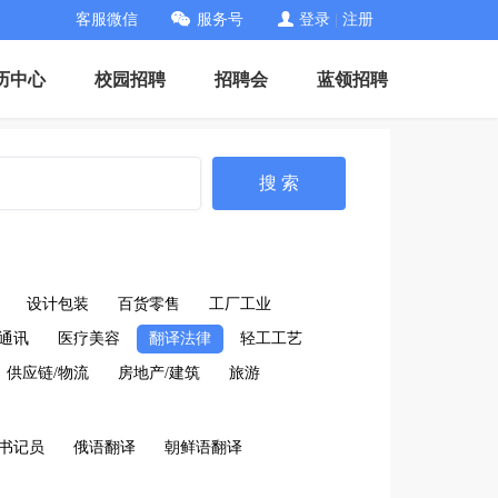
客服微信
服务号
登录
|
注册
历中心
校园招聘
招聘会
蓝领招聘
搜 索
设计包装
百货零售
工厂工业
通讯
医疗美容
翻译法律
轻工工艺
供应链/物流
房地产/建筑
旅游
书记员
俄语翻译
朝鲜语翻译