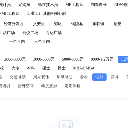
统计员
采购员
SMT技术员
ME工程师
制造课长
RD经理
PMC工程师
工业工厂其他相关职位
经济开发区
义安区
郊区
铜陵县
东联镇
顺安
生活广场
吾悦广场
万达广场
一个月内
三个月内
2000-3000元
3000-5000元
5000-8000元
8000-1.2万元
1.
技校
大专
本科
硕士
博士
MBA/EMBA
薪
交通补助
周末双休
加班补助
餐补
话补
房补
费培训
晋升空间
年度旅游
定期体检