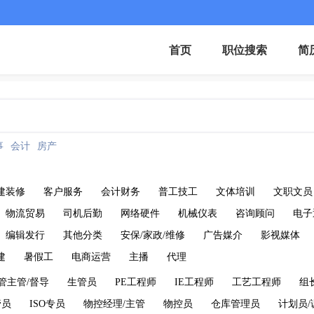
首页
职位搜索
简
事
会计
房产
建装修
客户服务
会计财务
普工技工
文体培训
文职文员
物流贸易
司机后勤
网络硬件
机械仪表
咨询顾问
电子
编辑发行
其他分类
安保/家政/维修
广告媒介
影视媒体
建
暑假工
电商运营
主播
代理
管主管/督导
生管员
PE工程师
IE工程师
工艺工程师
组
管员
ISO专员
物控经理/主管
物控员
仓库管理员
计划员/