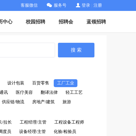
客服微信
服务号
登录
|
注册
历中心
校园招聘
招聘会
蓝领招聘
搜 索
设计包装
百货零售
工厂工业
通讯
医疗美容
翻译法律
轻工工艺
供应链/物流
房地产/建筑
旅游
长/拉长
工程经理/主管
工程设备工程师
调度员
设备经理/主管
化验/检验员