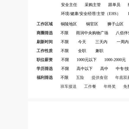
安全主任
采购主管
跟单员
环境/健康/安全经理/主管（EHS）
工作区域
铜陵地区
铜官区
狮子山区
商圈筛选
不限
雨润中央购物广场
八佰伴
刷新时间
不限
今天
三天内
一周内
工作性质
不限
全职
兼职
职位薪资
不限
1000元以下
1000-2000元
学历筛选
不限
高中以下
高中
中专/
福利筛选
不限
五险
提供食宿
年底双
班车接送
工作餐
年终奖
免