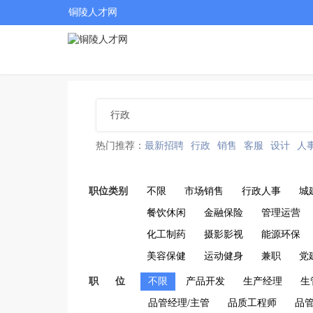
铜陵人才网
热门推荐：
最新招聘
行政
销售
客服
设计
人
职位类别
不限
市场销售
行政人事
城
餐饮休闲
金融保险
管理运营
化工制药
摄影影视
能源环保
美容保健
运动健身
兼职
党
职 位
不限
产品开发
生产经理
生
品管经理/主管
品质工程师
品