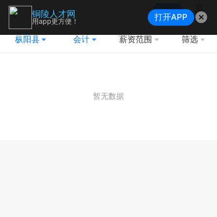
搜索
铜陵人才网
打开APP
地图
用app更方便！
枞阳县
会计
薪资范围
筛选
暂无数据