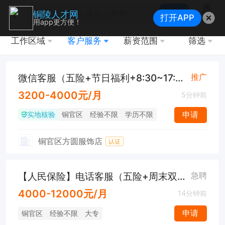
搜索
铜陵人才网
打开APP
地图
用app更方便！
工作区域
客户服务
薪资范围
筛选
微信客服（五险+节日福利+8:30~17:30）
推广
3200-4000元/月
5分钟前
实地核验
申请
铜官区
经验不限
学历不限
铜官区方圆服饰店
认证
【人民保险】电话客服（五险+周末双休+工作餐）
急聘
4000-12000元/月
14分钟前
申请
铜官区
经验不限
大专