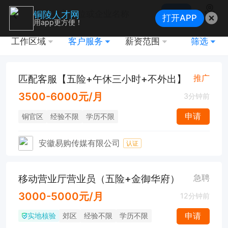
搜索
铜陵人才网
打开APP
地图
用app更方便！
工作区域
客户服务
薪资范围
筛选
匹配客服【五险+午休三小时+不外出】
推广
3500-6000元/月
3分钟前
申请
铜官区
经验不限
学历不限
安徽易购传媒有限公司
认证
移动营业厅营业员（五险+金御华府）
急聘
3000-5000元/月
12分钟前
实地核验
申请
郊区
经验不限
学历不限