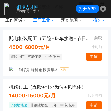
搜索
铜陵人才网
打开APP
地图
用app更方便！
工作区域
工厂工业
薪资范围
筛选
配电柜装配工（五险+班车接送+节日福利）
急聘
4500-6800元/月
1小时前
申请
铜陵地区
经验不限
中专/技校
铜陵新能科创投资集团
认证
机修钳工（五险+驻外岗位+包吃住）
14000-15000元/月
16分钟前
实地核验
申请
非铜陵地区
3年
中专/技校