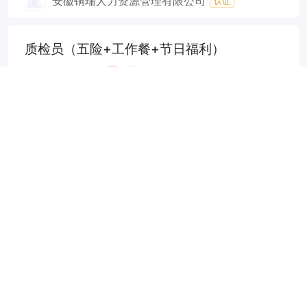
安徽铜瑞人力资源管理有限公司
认证
质检员（五险+工作餐+节日福利）
3500-5000元/月
48分钟前
实地核验
申请
铜陵地区
经验不限
中专/技校
晟容电力科技（安徽）有限公司
认证
品管化验员（五险+提供食宿+节日福利）
5500-7000元/月
49分钟前
申请
经济开发区
经验不限
中专/技校
铜陵安博电路板有限公司
认证