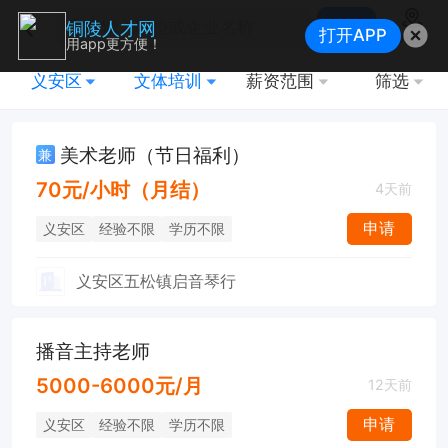
搜索
铜陵人才网
打开APP
地图
用app更方便！
义安区
文体培训
薪资范围
筛选
美术老师（节日福利）
兼
70元/小时（月结）
4天前
申请
义安区
经验不限
学历不限
义安区五松镇启音琴行
播音主持老师
5000-6000元/月
12天前
申请
义安区
经验不限
学历不限