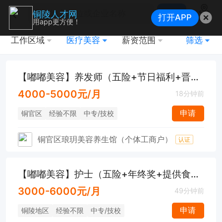
搜索
铜陵人才网
打开APP
地图
用app更方便！
工作区域
医疗美容
薪资范围
筛选
【嘟嘟美容】养发师（五险+节日福利+晋升空间）
4000-5000元/月
18分钟前
申请
铜官区
经验不限
中专/技校
铜官区琅玥美容养生馆（个体工商户）
认证
【嘟嘟美容】护士（五险+年终奖+提供食宿）
3000-6000元/月
49分钟前
申请
铜陵地区
经验不限
中专/技校