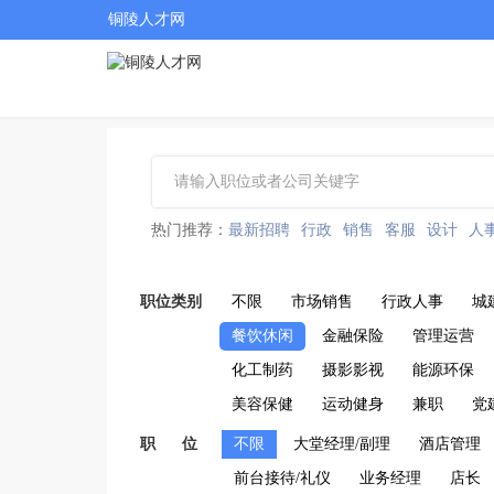
铜陵人才网
热门推荐：
最新招聘
行政
销售
客服
设计
人
职位类别
不限
市场销售
行政人事
城
餐饮休闲
金融保险
管理运营
化工制药
摄影影视
能源环保
美容保健
运动健身
兼职
党
职 位
不限
大堂经理/副理
酒店管理
前台接待/礼仪
业务经理
店长