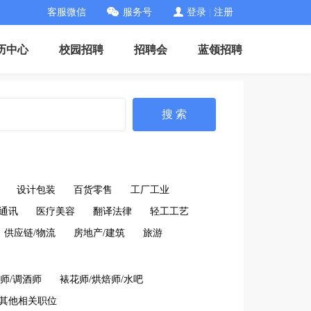
客服微信
服务号
登录
|
注册
历中心
校园招聘
招聘会
蓝领招聘
搜 索
设计包装
百货零售
工厂工业
通讯
医疗美容
翻译法律
轻工工艺
供应链/物流
房地产/建筑
旅游
师/调酒师
裱花师/烘焙师/水吧
其他相关职位