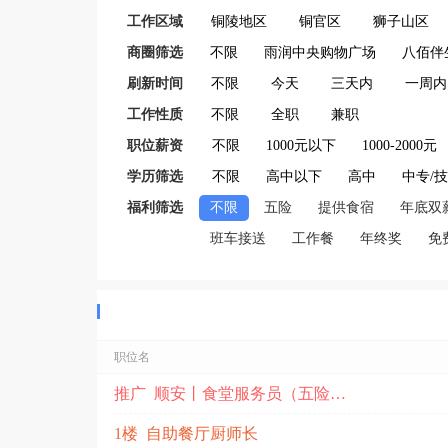
工作区域
铜陵地区
铜官区
狮子山区
商圈筛选
不限
雨润中央购物广场
八佰伴
刷新时间
不限
今天
三天内
一周内
工作性质
不限
全职
兼职
职位薪资
不限
1000元以下
1000-2000元
学历筛选
不限
高中以下
高中
中专/
福利筛选
不限
五险
提供食宿
年底双
班车接送
工作餐
年终奖
免
职位名
推广 顺安丨食堂服务员（五险+周末双休）
1楼 自助餐厅厨师长