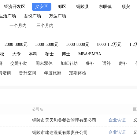
经济开发区
义安区
郊区
铜陵县
东联镇
顺安
生活广场
吾悦广场
万达广场
一个月内
三个月内
2000-3000元
3000-5000元
5000-8000元
8000-1.2万元
1.
技校
大专
本科
硕士
博士
MBA/EMBA
薪
交通补助
周末双休
加班补助
餐补
话补
房补
费培训
晋升空间
年度旅游
定期体检
公司名
区
企业认证
铜陵市天天和美餐饮管理有限公司
企业认证
铜陵市建达混凝有限责任公司