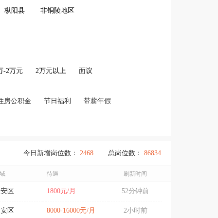
枞阳县
非铜陵地区
2万-2万元
2万元以上
面议
住房公积金
节日福利
带薪年假
今日新增岗位数：
2468
总岗位数：
86834
域
待遇
刷新时间
义安区
1800元/月
52分钟前
义安区
8000-16000元/月
2小时前