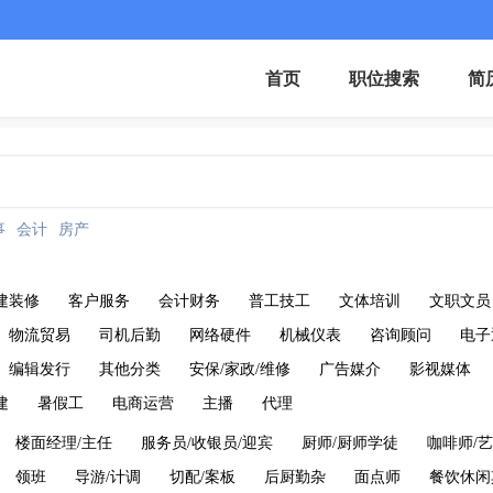
首页
职位搜索
简
事
会计
房产
建装修
客户服务
会计财务
普工技工
文体培训
文职文员
物流贸易
司机后勤
网络硬件
机械仪表
咨询顾问
电子
编辑发行
其他分类
安保/家政/维修
广告媒介
影视媒体
建
暑假工
电商运营
主播
代理
楼面经理/主任
服务员/收银员/迎宾
厨师/厨师学徒
咖啡师/艺
领班
导游/计调
切配/案板
后厨勤杂
面点师
餐饮休闲