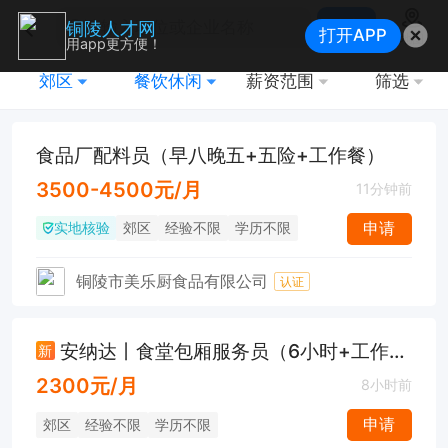
搜索
铜陵人才网
打开APP
地图
用app更方便！
郊区
餐饮休闲
薪资范围
筛选
食品厂配料员（早八晚五+五险+工作餐）
3500-4500元/月
11分钟前
实地核验
申请
郊区
经验不限
学历不限
铜陵市美乐厨食品有限公司
认证
安纳达丨食堂包厢服务员（6小时+工作餐）
新
2300元/月
8小时前
申请
郊区
经验不限
学历不限